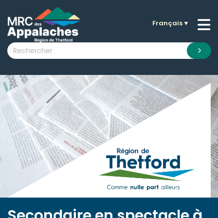
Français
▼
n submenu (La MRC )
n submenu (Citoyens )
n submenu (Entreprises )
 submenu (Visiteurs )
n submenu (Nouvelles )
n submenu (Documentation )
Secondaire en spectacle à