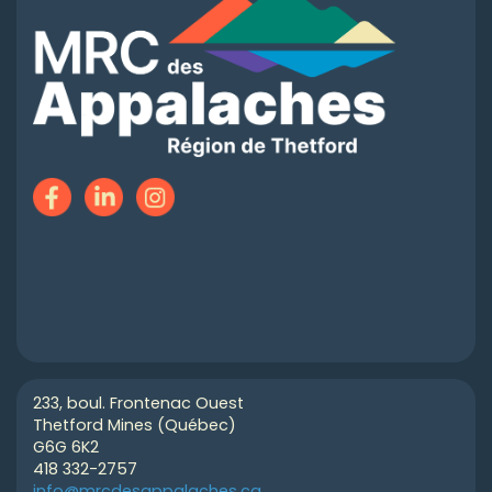
233, boul. Frontenac Ouest
Thetford Mines (Québec)
G6G 6K2
418 332-2757
info@mrcdesappalaches.ca