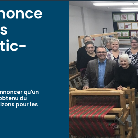
nnonce
es
tic-
annoncer qu'un
 obtenu du
zons pour les