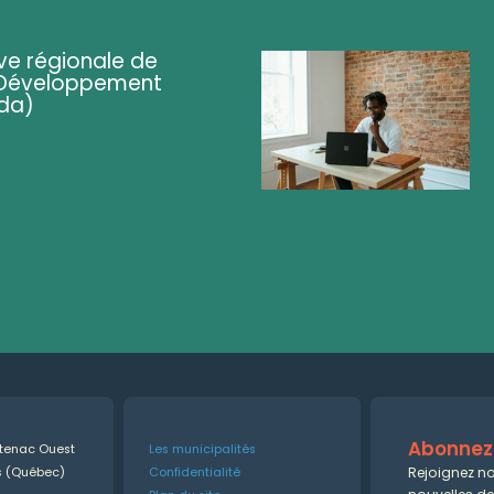
ve régionale de
 (Développement
da)
Abonnez-
ntenac Ouest
Les municipalités
Rejoignez no
es (Québec)
Confidentialité