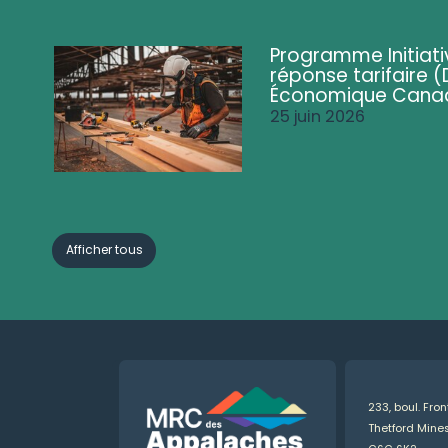
Programme Initiati
réponse tarifaire
Économique Cana
25 juin 2026
Afficher tous
233, boul. Fro
Thetford Min