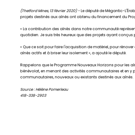
(Thetford Mines, 13 février 2020) -
Le député de Mégantic-L'Érable
projets destinés aux aînés ont obtenu du financement du Pr
« La contribution des aînés dans notre communauté représente
quotidien. Je suis très heureux que des projets ayant conçus 
« Que ce soit pour faire l'acquisition de matériel, pour réno
aînés actifs et à briser leur isolement », a ajouté le député.
Rappelons que le Programme Nouveaux Horizons pour les aînés 
bénévolat, en menant des activités communautaires et en y p
communautaires, nouveaux ou existants destinés aux aînés.
Source : Hélène Pomerleau
418-338-2903