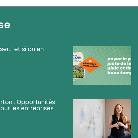
se
ser... et si on en
ghton : Opportunités
pour les entreprises