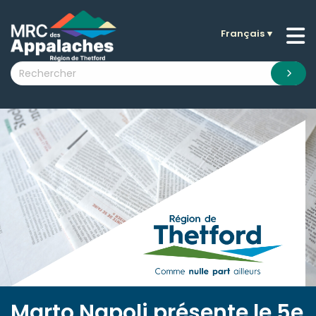
Français
▼
n submenu (La MRC )
n submenu (Citoyens )
n submenu (Entreprises )
 submenu (Visiteurs )
n submenu (Nouvelles )
n submenu (Documentation )
Marto Napoli présente le 5e