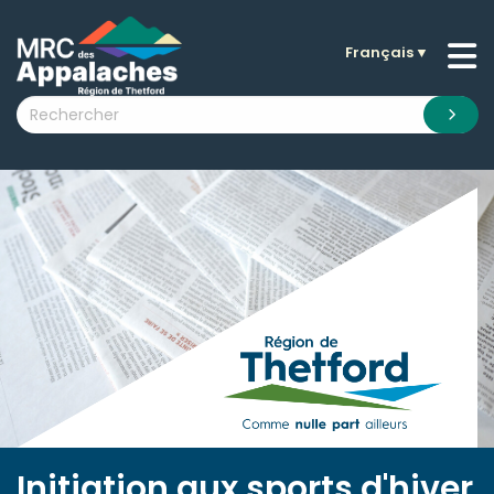
Français
▼
n submenu (La MRC )
n submenu (Citoyens )
n submenu (Entreprises )
 submenu (Visiteurs )
n submenu (Nouvelles )
n submenu (Documentation )
Initiation aux sports d'hiver