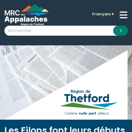
Français
▼
n submenu (La MRC )
n submenu (Citoyens )
n submenu (Entreprises )
 submenu (Visiteurs )
n submenu (Nouvelles )
n submenu (Documentation )
Les Filons font leurs débuts