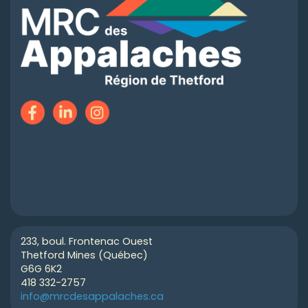
233, boul. Frontenac Ouest
Thetford Mines (Québec)
G6G 6K2
418 332-2757
info@mrcdesappalaches.ca