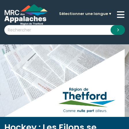
Sélectionner une langue
▼
n submenu (La MRC )
n submenu (Citoyens )
n submenu (Entreprises )
 submenu (Visiteurs )
n submenu (Nouvelles )
n submenu (Documentation )
Hockey : Les Filons se