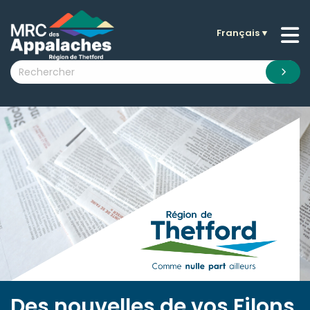
Français
▼
n submenu (La MRC )
n submenu (Citoyens )
n submenu (Entreprises )
 submenu (Visiteurs )
n submenu (Nouvelles )
n submenu (Documentation )
Des nouvelles de vos Filons