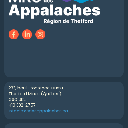
233, boul. Frontenac Ouest
Thetford Mines (Québec)
G6G 6K2
418 332-2757
info@mrcdesappalaches.ca