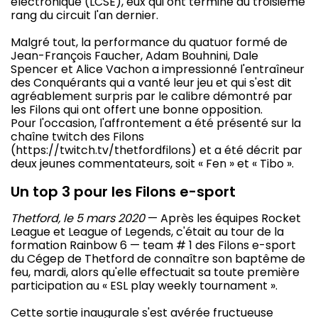
électronique (LCSE), eux qui ont terminé au troisième
rang du circuit l'an dernier.
Malgré tout, la performance du quatuor formé de
Jean-François Faucher, Adam Bouhnini, Dale
Spencer et Alice Vachon a impressionné l'entraîneur
des Conquérants qui a vanté leur jeu et qui s'est dit
agréablement surpris par le calibre démontré par
les Filons qui ont offert une bonne opposition.
Pour l'occasion, l'affrontement a été présenté sur la
chaîne twitch des Filons
(https://twitch.tv/thetfordfilons) et a été décrit par
deux jeunes commentateurs, soit « Fen » et « Tibo ».
Un top 3 pour les Filons e-sport
Thetford, le 5 mars 2020
— Après les équipes Rocket
League et League of Legends, c'était au tour de la
formation Rainbow 6 — team # 1 des Filons e-sport
du Cégep de Thetford de connaître son baptême de
feu, mardi, alors qu'elle effectuait sa toute première
participation au « ESL play weekly tournament ».
Cette sortie inaugurale s'est avérée fructueuse