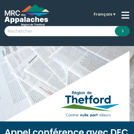
Français
▼
n submenu (La MRC )
n submenu (Citoyens )
n submenu (Entreprises )
 submenu (Visiteurs )
n submenu (Nouvelles )
n submenu (Documentation )
Appel conférence avec DEC