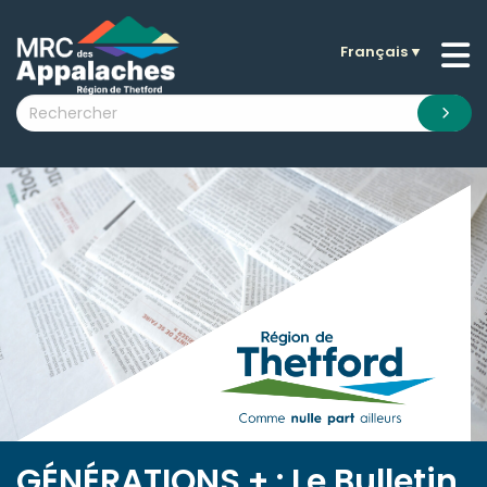
Français
▼
n submenu (La MRC )
n submenu (Citoyens )
n submenu (Entreprises )
 submenu (Visiteurs )
n submenu (Nouvelles )
n submenu (Documentation )
GÉNÉRATIONS + : Le Bulletin