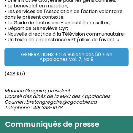
• Une initiative citoyenne pour les gens confinés;
• Le bénévolat en mutation;
• Les services de l'Association de l'action volontaire
dans le présent contexte;
• Le Guide de l'autosoins - un outil à consulter;
• Départ de Geneviève Cyr;
• Nouvelle directrice à la Télévision communautaire;
• Un texte de circonstance « Et j'allais de l'avant…».
GÉNÉRATIONS + : Le Bulletin des 50 + en
Appalaches Vol. 7, No 9
(428 Kb)
Maurice Grégoire, président
Conseil des aînés de la MRC des Appalaches
Courriel : bretongregoire@cgocable.ca
Téléphone : 418 338-1078
Communiqués de presse