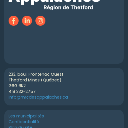
233, boul. Frontenac Ouest
Thetford Mines (Québec)
G6G 6K2
418 332-2757
info@mrcdesappalaches.ca
Les municipalités
Confidentialité
Plan du site