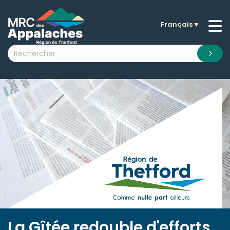
Français
▼
n submenu (La MRC )
n submenu (Citoyens )
n submenu (Entreprises )
 submenu (Visiteurs )
n submenu (Nouvelles )
n submenu (Documentation )
La Gîtée redouble d'efforts