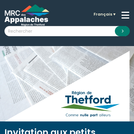
Français
▼
n submenu (La MRC )
n submenu (Citoyens )
n submenu (Entreprises )
 submenu (Visiteurs )
n submenu (Nouvelles )
n submenu (Documentation )
Invitation aux petits