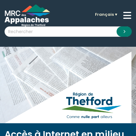
Français
▼
n submenu (La MRC )
n submenu (Citoyens )
n submenu (Entreprises )
 submenu (Visiteurs )
n submenu (Nouvelles )
n submenu (Documentation )
Accès à Internet en milieu