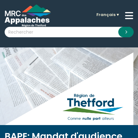
Français
▼
n submenu (La MRC )
n submenu (Citoyens )
n submenu (Entreprises )
 submenu (Visiteurs )
n submenu (Nouvelles )
n submenu (Documentation )
BAPE: Mandat d'audience