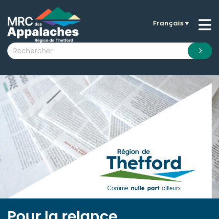
Français
▼
n submenu (La MRC )
n submenu (Citoyens )
n submenu (Entreprises )
 submenu (Visiteurs )
n submenu (Nouvelles )
n submenu (Documentation )
Pour la relance