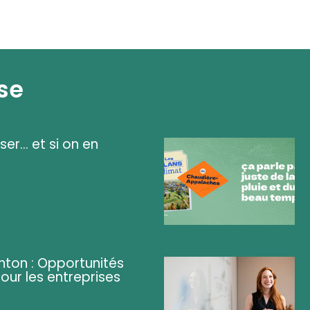
se
ser... et si on en
ghton : Opportunités
pour les entreprises