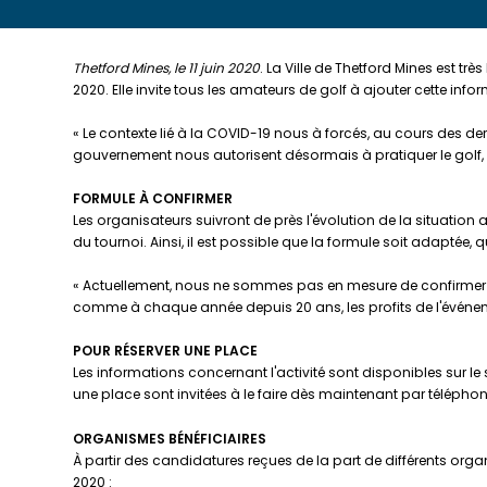
Thetford Mines, le 11 juin 2020
. La Ville de Thetford Mines est t
2020. Elle invite tous les amateurs de golf à ajouter cette inf
« Le contexte lié à la COVID-19 nous à forcés, au cours des d
gouvernement nous autorisent désormais à pratiquer le golf, d
FORMULE À CONFIRMER
Les organisateurs suivront de près l'évolution de la situatio
du tournoi. Ainsi, il est possible que la formule soit adaptée
« Actuellement, nous ne sommes pas en mesure de confirmer la
comme à chaque année depuis 20 ans, les profits de l'événem
POUR RÉSERVER UNE PLACE
Les informations concernant l'activité sont disponibles sur le si
une place sont invitées à le faire dès maintenant par téléphon
ORGANISMES BÉNÉFICIAIRES
À partir des candidatures reçues de la part de différents organ
2020 :