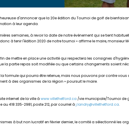
rès heureuse d'annoncer que la 20e édition du Tournoi de golf de bienfaisa
ormation à leur agenda.
ernières semaines, à revoir la date de notre événement qui se tient habit
onc à tenir l'édition 2020 de notre tournoi » affirme le maire, monsieur
n afin de mettre en place une activité qui respectera les consignes d'hy
, que la partie repas soit modifiée ou que certains changements soient néc
 formule qui pourra être retenue, mais nous pouvons par contre vous assu
ent à des organismes de la région » poursuit le maire.
te internet de la ville à
www.villethetford.ca
/vie municipale/Tournoi de g
e au 418 335-2981, poste 212, par courriel à
j.landry@villethetford.ca
.
ismes à but non lucratif en février dernier, le comité a sélectionné les org