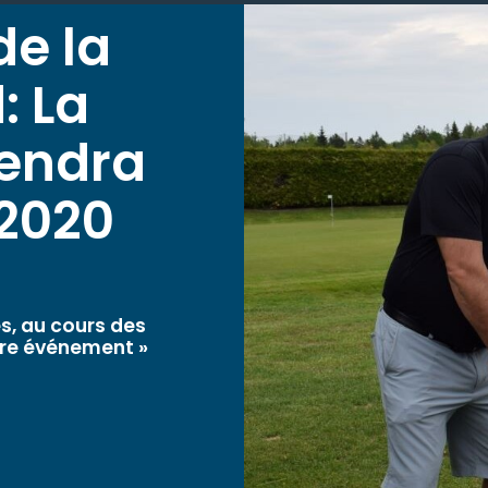
de la
: La
iendra
 2020
és, au cours des
otre événement »