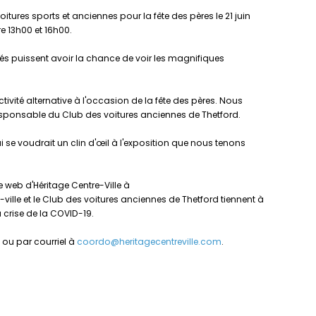
itures sports et anciennes pour la fête des pères le 21 juin
re 13h00 et 16h00.
nés puissent avoir la chance de voir les magnifiques
ctivité alternative à l'occasion de la fête des pères. Nous
esponsable du Club des voitures anciennes de Thetford.
ui se voudrait un clin d'œil à l'exposition que nous tenons
e web d'Héritage Centre-Ville à
ville et le Club des voitures anciennes de Thetford tiennent à
 crise de la COVID-19.
 ou par courriel à
coordo@heritagecentreville.com
.