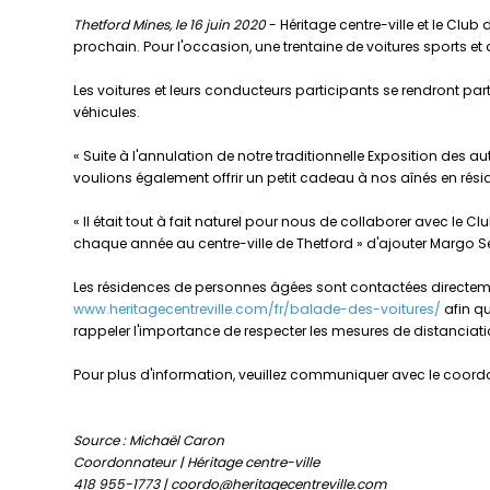
Thetford Mines, le 16 juin 2020
- Héritage centre-ville et le Club
prochain. Pour l'occasion, une trentaine de voitures sports et a
Les voitures et leurs conducteurs participants se rendront pa
véhicules.
« Suite à l'annulation de notre traditionnelle Exposition des au
voulions également offrir un petit cadeau à nos aînés en rés
« Il était tout à fait naturel pour nous de collaborer avec le 
chaque année au centre-ville de Thetford » d'ajouter Margo Set
Les résidences de personnes âgées sont contactées directement 
www.heritagecentreville.com/fr/balade-des-voitures/
afin qu
rappeler l'importance de respecter les mesures de distanciat
Pour plus d'information, veuillez communiquer avec le coordo
Source : Michaël Caron
Coordonnateur | Héritage centre-ville
418 955-1773 | coordo@heritagecentreville.com