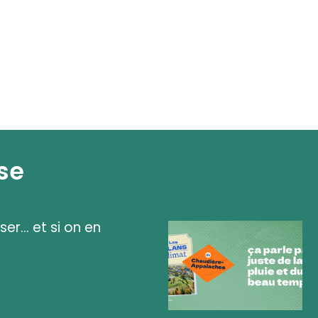
se
ser... et si on en