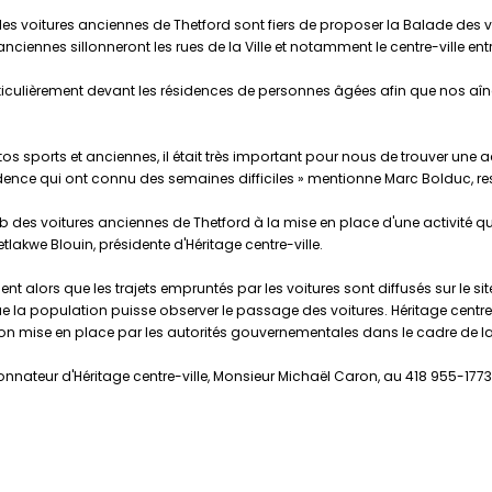
 des voitures anciennes de Thetford sont fiers de proposer la Balade des vo
nciennes sillonneront les rues de la Ville et notamment le centre-ville ent
rticulièrement devant les résidences de personnes âgées afin que nos aî
tos sports et anciennes, il était très important pour nous de trouver une a
idence qui ont connu des semaines difficiles » mentionne Marc Bolduc, r
Club des voitures anciennes de Thetford à la mise en place d'une activité q
lakwe Blouin, présidente d'Héritage centre-ville.
alors que les trajets empruntés par les voitures sont diffusés sur le sit
e la population puisse observer le passage des voitures. Héritage centre-
ion mise en place par les autorités gouvernementales dans le cadre de la
nnateur d'Héritage centre-ville, Monsieur Michaël Caron, au 418 955-1773