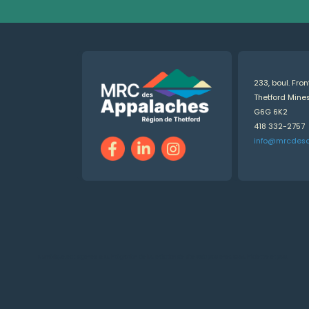
233, boul. Fro
Thetford Min
G6G 6K2
418 332-2757
info@mrcdes
Numérique.ca
:
agence SEO
,
intégration de l'IA
,
création de site web pas cher
,
CRM
,
infolettre
et plus!