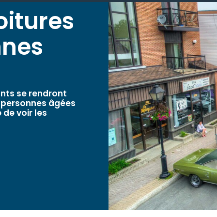
oitures
nnes
ants se rendront
e personnes âgées
 de voir les