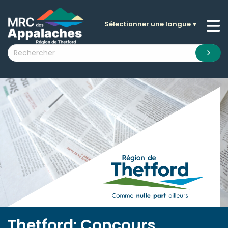
Sélectionner une langue
▼
n submenu (La MRC )
n submenu (Citoyens )
n submenu (Entreprises )
 submenu (Visiteurs )
n submenu (Nouvelles )
n submenu (Documentation )
Thetford: Concours