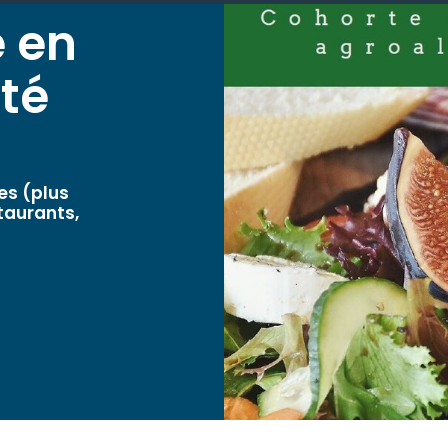
e en
té
es (plus
taurants,