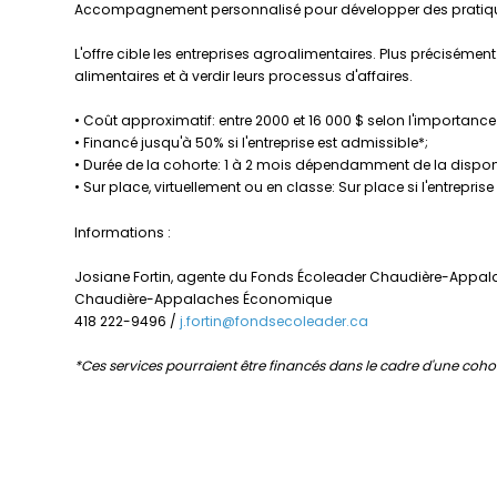
Accompagnement personnalisé pour développer des pratiques
L'offre cible les entreprises agroalimentaires. Plus préciséme
alimentaires et à verdir leurs processus d'affaires.
• Coût approximatif: entre 2000 et 16 000 $ selon l'importance d
• Financé jusqu'à 50% si l'entreprise est admissible*;
• Durée de la cohorte: 1 à 2 mois dépendamment de la disponibi
• Sur place, virtuellement ou en classe: Sur place si l'entrepri
Informations :
Josiane Fortin, agente du Fonds Écoleader Chaudière-Appa
Chaudière-Appalaches Économique
418 222-9496 /
j.fortin@fondsecoleader.ca
*Ces services pourraient être financés dans le cadre d'une c