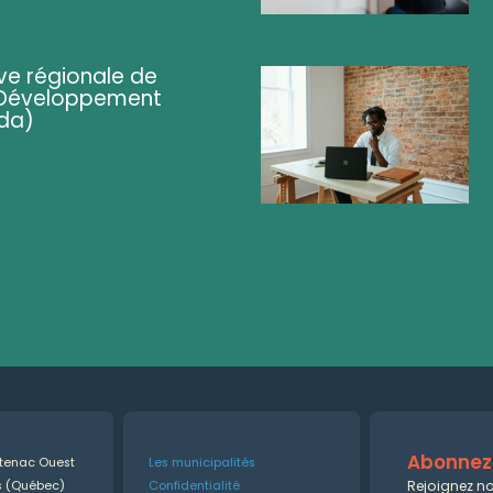
ve régionale de
 (Développement
da)
Abonnez-
ntenac Ouest
Les municipalités
Rejoignez no
es (Québec)
Confidentialité