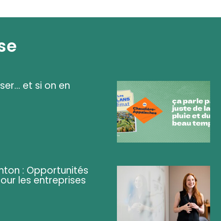
se
ser... et si on en
ghton : Opportunités
pour les entreprises