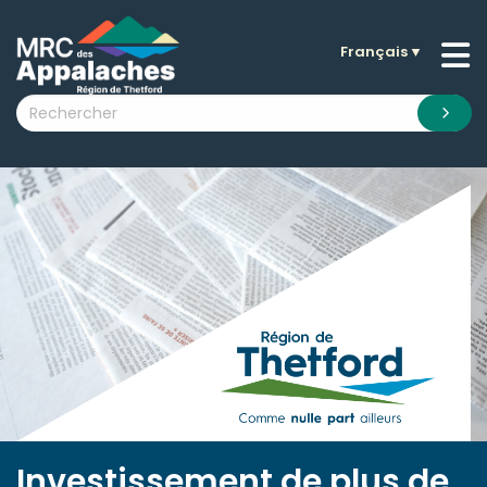
Français
▼
n submenu (La MRC )
n submenu (Citoyens )
n submenu (Entreprises )
 submenu (Visiteurs )
n submenu (Nouvelles )
n submenu (Documentation )
Investissement de plus de