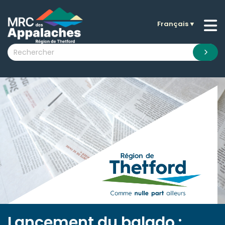
Français
▼
n submenu (La MRC )
n submenu (Citoyens )
n submenu (Entreprises )
 submenu (Visiteurs )
n submenu (Nouvelles )
n submenu (Documentation )
Lancement du balado :