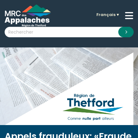
Français
▼
n submenu (La MRC )
n submenu (Citoyens )
n submenu (Entreprises )
 submenu (Visiteurs )
n submenu (Nouvelles )
n submenu (Documentation )
Appels frauduleux: «Fraude