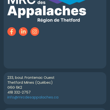
233, boul. Frontenac Ouest
Thetford Mines (Québec)
G6G 6K2
418 332-2757
info@mrcdesappalaches.ca