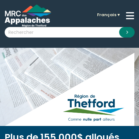
Français
▼
n submenu (La MRC )
n submenu (Citoyens )
n submenu (Entreprises )
 submenu (Visiteurs )
n submenu (Nouvelles )
n submenu (Documentation )
Plus de 155 000$ alloués