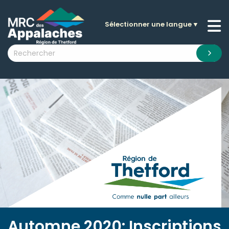
Sélectionner une langue
▼
n submenu (La MRC )
n submenu (Citoyens )
n submenu (Entreprises )
 submenu (Visiteurs )
n submenu (Nouvelles )
n submenu (Documentation )
Automne 2020: Inscriptions