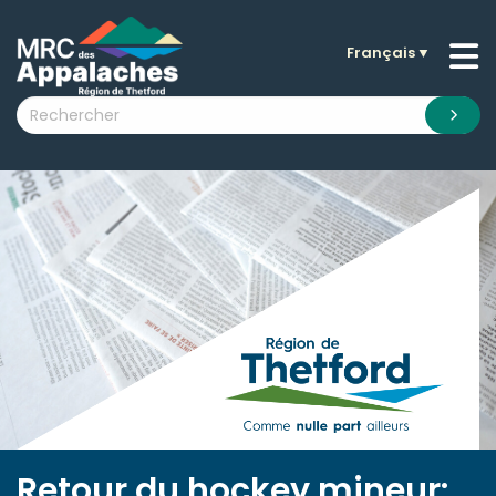
Français
▼
n submenu (La MRC )
n submenu (Citoyens )
n submenu (Entreprises )
 submenu (Visiteurs )
n submenu (Nouvelles )
n submenu (Documentation )
Retour du hockey mineur: