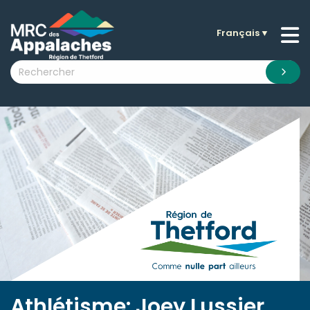
Français
▼
n submenu (La MRC )
n submenu (Citoyens )
n submenu (Entreprises )
 submenu (Visiteurs )
n submenu (Nouvelles )
n submenu (Documentation )
Athlétisme: Joey Lussier