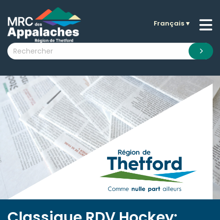
Français
▼
n submenu (La MRC )
n submenu (Citoyens )
n submenu (Entreprises )
 submenu (Visiteurs )
n submenu (Nouvelles )
n submenu (Documentation )
Classique RDV Hockey: