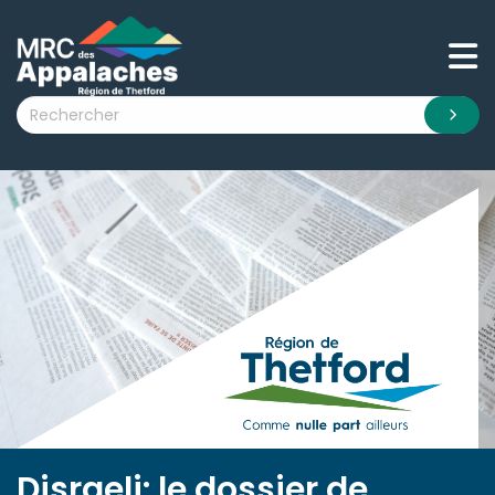
n submenu (La MRC )
n submenu (Citoyens )
n submenu (Entreprises )
 submenu (Visiteurs )
n submenu (Nouvelles )
n submenu (Documentation )
Disraeli: le dossier de