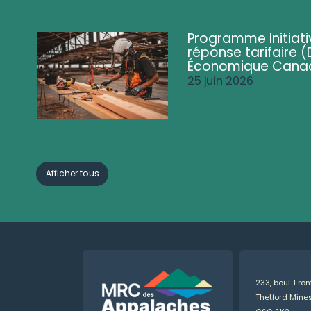
Programme Initiati
réponse tarifaire
Économique Cana
25 juin 2026
Afficher tous
233, boul. Fro
Thetford Min