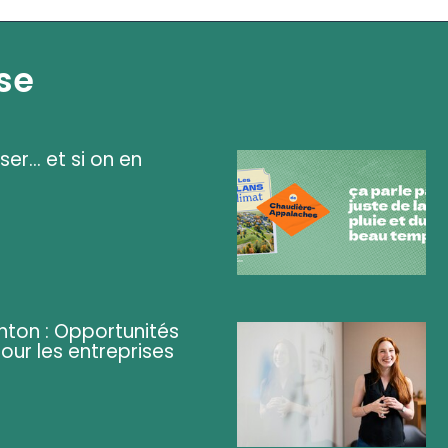
se
ser... et si on en
ghton : Opportunités
pour les entreprises