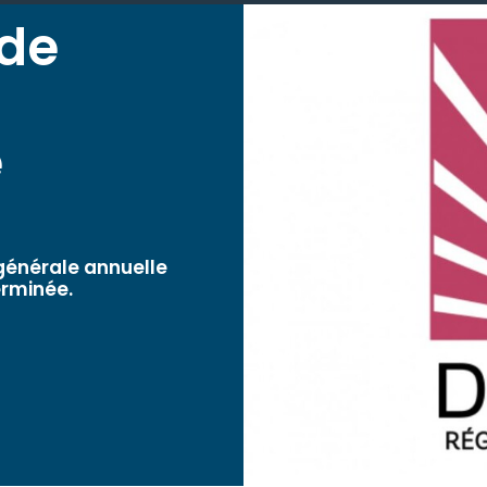
 de
e
 générale annuelle
erminée.