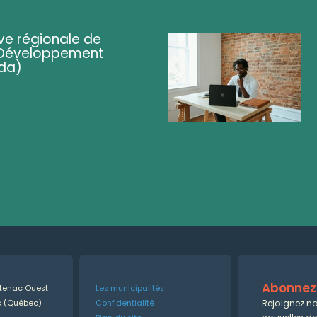
ve régionale de
 (Développement
da)
Abonnez-
ntenac Ouest
Les municipalités
Rejoignez no
es (Québec)
Confidentialité