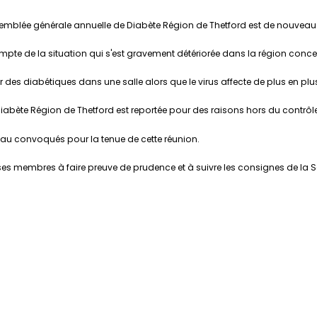
ssemblée générale annuelle de Diabète Région de Thetford est de nouveau
mpte de la situation qui s'est gravement détériorée dans la région conc
ir des diabétiques dans une salle alors que le virus affecte de plus en p
iabète Région de Thetford est reportée pour des raisons hors du contrôle 
eau convoqués pour la tenue de cette réunion.
e ses membres à faire preuve de prudence et à suivre les consignes de la 