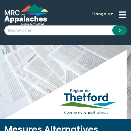
Français
▼
n submenu (La MRC )
n submenu (Citoyens )
n submenu (Entreprises )
 submenu (Visiteurs )
n submenu (Nouvelles )
n submenu (Documentation )
Mesures Alternatives