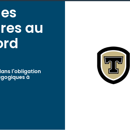
des
res au
ord
ans l'obligation
dagogiques à