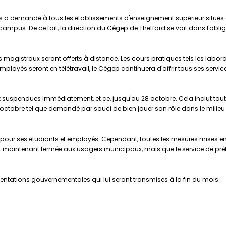
a demandé à tous les établissements d'enseignement supérieur situés e
 campus. De ce fait, la direction du Cégep de Thetford se voit dans l'obl
magistraux seront offerts à distance. Les cours pratiques tels les laborat
yés seront en télétravail, le Cégep continuera d'offrir tous ses services 
nt suspendues immédiatement, et ce, jusqu'au 28 octobre. Cela inclut toutes
tobre tel que demandé par souci de bien jouer son rôle dans le milieu et
our ses étudiants et employés. Cependant, toutes les mesures mises en œ
t maintenant fermée aux usagers municipaux, mais que le service de prêt 
ientations gouvernementales qui lui seront transmises à la fin du mois.