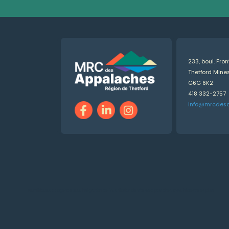
233, boul. Fro
Thetford Min
G6G 6K2
418 332-2757
info@mrcdes
Numérique.ca
:
agence SEO
,
intégration de l'IA
,
création de site web pas cher
,
CRM
,
infolettre
et plus!