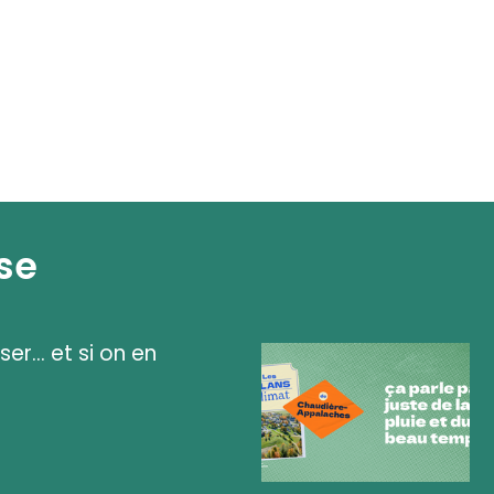
se
ser... et si on en