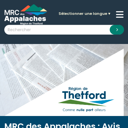
Sélectionner une langue
▼
n submenu (La MRC )
n submenu (Citoyens )
n submenu (Entreprises )
 submenu (Visiteurs )
n submenu (Nouvelles )
n submenu (Documentation )
MRC des Appalaches : Avis