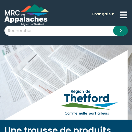
Français
▼
n submenu (La MRC )
n submenu (Citoyens )
n submenu (Entreprises )
 submenu (Visiteurs )
n submenu (Nouvelles )
n submenu (Documentation )
Une trousse de produits