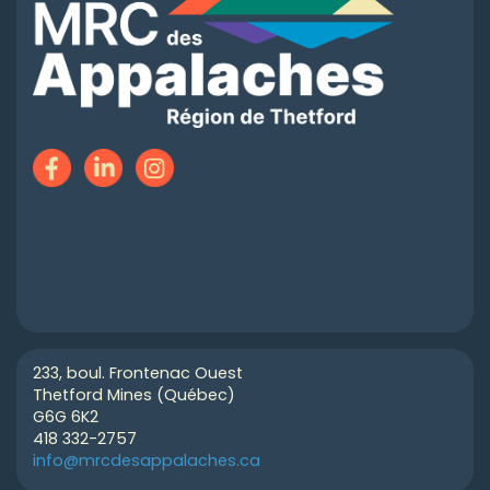
233, boul. Frontenac Ouest
Thetford Mines (Québec)
G6G 6K2
418 332-2757
info@mrcdesappalaches.ca