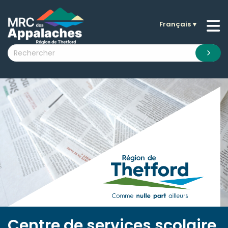
Français
▼
n submenu (La MRC )
n submenu (Citoyens )
n submenu (Entreprises )
 submenu (Visiteurs )
n submenu (Nouvelles )
n submenu (Documentation )
Centre de services scolaire