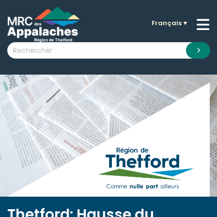
Français
▼
n submenu (La MRC )
n submenu (Citoyens )
n submenu (Entreprises )
 submenu (Visiteurs )
n submenu (Nouvelles )
n submenu (Documentation )
Thetford: Hausse du