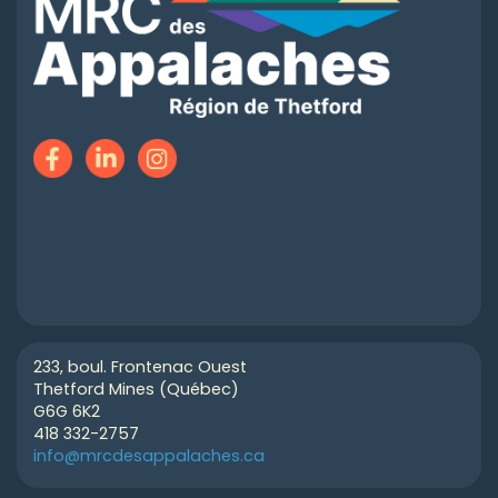
233, boul. Frontenac Ouest
Thetford Mines (Québec)
G6G 6K2
418 332-2757
info@mrcdesappalaches.ca