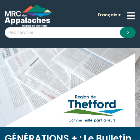
Français
▼
n submenu (La MRC )
n submenu (Citoyens )
n submenu (Entreprises )
 submenu (Visiteurs )
n submenu (Nouvelles )
n submenu (Documentation )
GÉNÉRATIONS + : Le Bulletin