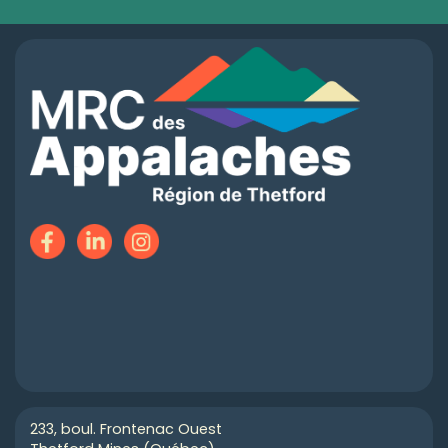
233, boul. Frontenac Ouest