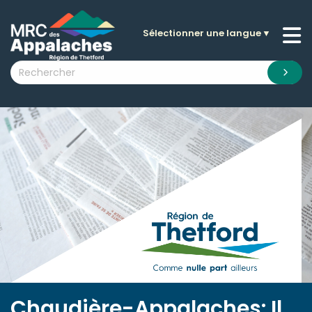
Sélectionner une langue
▼
n submenu (La MRC )
n submenu (Citoyens )
n submenu (Entreprises )
 submenu (Visiteurs )
n submenu (Nouvelles )
n submenu (Documentation )
Chaudière-Appalaches: Il