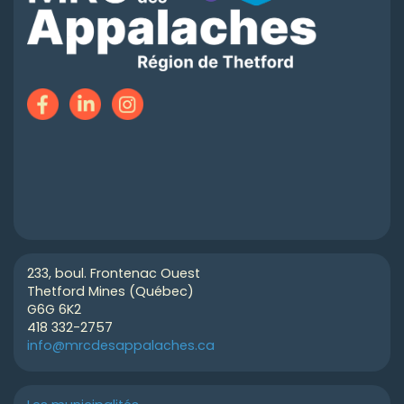
233, boul. Frontenac Ouest
Thetford Mines (Québec)
G6G 6K2
418 332-2757
info@mrcdesappalaches.ca