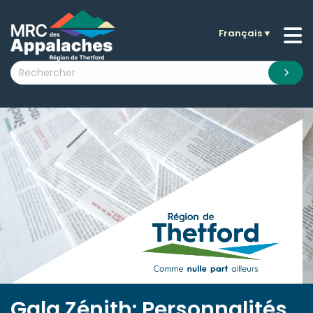
Français
▼
n submenu (La MRC )
n submenu (Citoyens )
n submenu (Entreprises )
 submenu (Visiteurs )
n submenu (Nouvelles )
n submenu (Documentation )
Gala Zénith: Personnalités