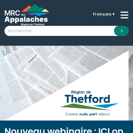
Français
▼
n submenu (La MRC )
n submenu (Citoyens )
n submenu (Entreprises )
 submenu (Visiteurs )
n submenu (Nouvelles )
n submenu (Documentation )
Nouveau webinaire : ICI on