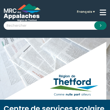
Français
▼
n submenu (La MRC )
n submenu (Citoyens )
n submenu (Entreprises )
 submenu (Visiteurs )
n submenu (Nouvelles )
n submenu (Documentation )
Centre de services scolaire