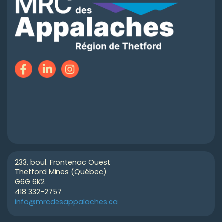
233, boul. Frontenac Ouest
Thetford Mines (Québec)
G6G 6K2
418 332-2757
info@mrcdesappalaches.ca