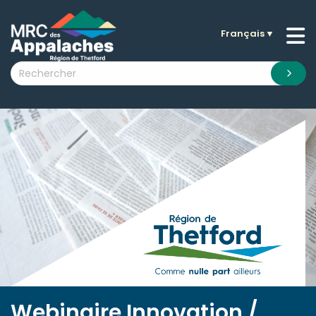
Français
▼
n submenu (La MRC )
n submenu (Citoyens )
n submenu (Entreprises )
 submenu (Visiteurs )
n submenu (Nouvelles )
n submenu (Documentation )
Webinaire Innovation /