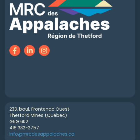
233, boul. Frontenac Ouest
Thetford Mines (Québec)
G6G 6K2
418 332-2757
info@mrcdesappalaches.ca