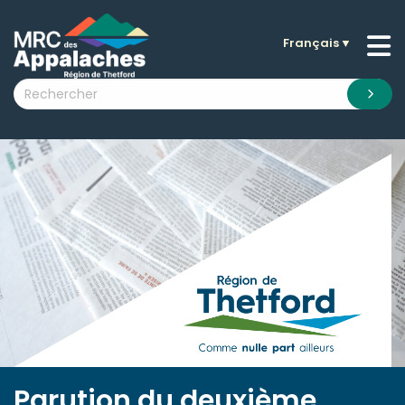
Français
▼
n submenu (La MRC )
n submenu (Citoyens )
n submenu (Entreprises )
 submenu (Visiteurs )
n submenu (Nouvelles )
n submenu (Documentation )
Parution du deuxième