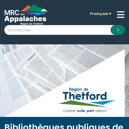
Français
▼
n submenu (La MRC )
n submenu (Citoyens )
n submenu (Entreprises )
 submenu (Visiteurs )
n submenu (Nouvelles )
n submenu (Documentation )
Bibliothèques publiques de