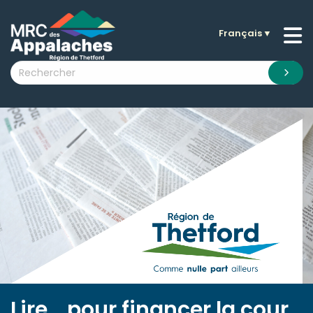
Français
▼
n submenu (La MRC )
n submenu (Citoyens )
n submenu (Entreprises )
 submenu (Visiteurs )
n submenu (Nouvelles )
n submenu (Documentation )
Lire... pour financer la cour