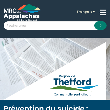
Français
▼
n submenu (La MRC )
n submenu (Citoyens )
n submenu (Entreprises )
 submenu (Visiteurs )
n submenu (Nouvelles )
n submenu (Documentation )
Prévention du suicide :