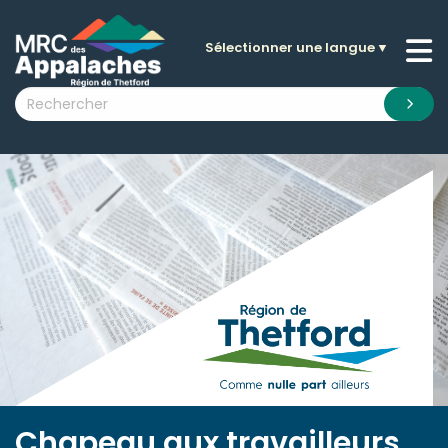
Sélectionner une langue
▼
n submenu (La MRC )
n submenu (Citoyens )
n submenu (Entreprises )
 submenu (Visiteurs )
n submenu (Nouvelles )
n submenu (Documentation )
Chapeau aux travailleurs