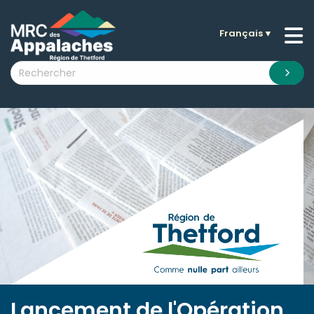
Français
▼
n submenu (La MRC )
n submenu (Citoyens )
n submenu (Entreprises )
 submenu (Visiteurs )
n submenu (Nouvelles )
n submenu (Documentation )
Lancement de l'Opération