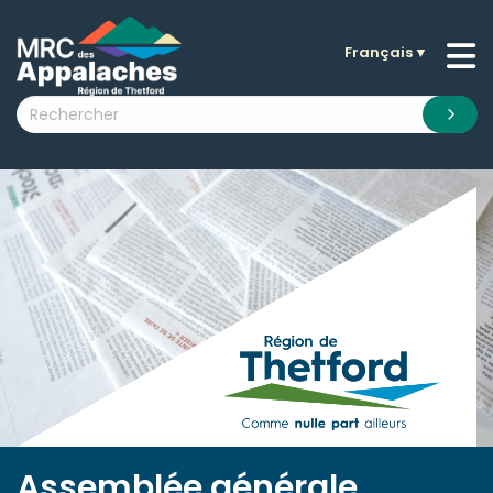
Français
▼
n submenu (La MRC )
n submenu (Citoyens )
n submenu (Entreprises )
 submenu (Visiteurs )
n submenu (Nouvelles )
n submenu (Documentation )
Assemblée générale