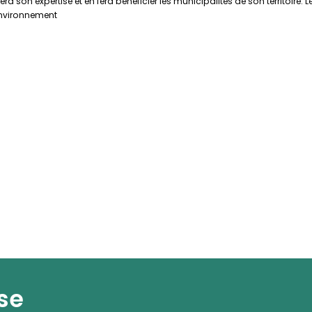
era son expertise et en fera bénéficier les municipalités de son territoire.
 environnement
se