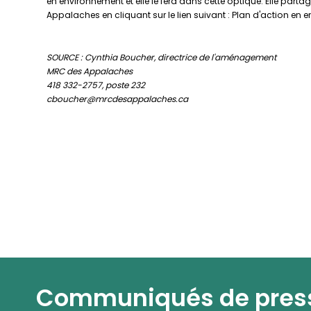
en environnement et elle le fera dans cette optique. Elle partag
Appalaches en cliquant sur le lien suivant : Plan d'action en
SOURCE : Cynthia Boucher, directrice de l'aménagement
MRC des Appalaches
418 332-2757, poste 232
cboucher@mrcdesappalaches.ca
Communiqués de pres