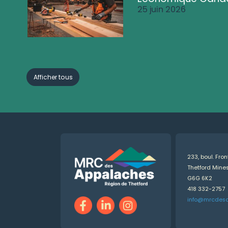
25 juin 2026
Afficher tous
233, boul. Fro
Thetford Min
G6G 6K2
418 332-2757
info@mrcdes