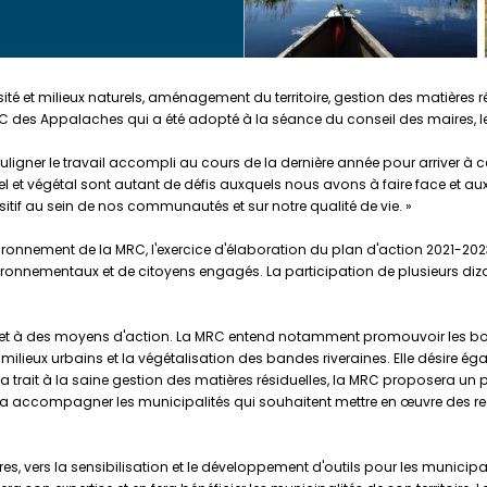
sité et milieux naturels, aménagement du territoire, gestion des matières r
 des Appalaches qui a été adopté à la séance du conseil des maires, le
ligner le travail accompli au cours de la dernière année pour arriver à 
urel et végétal sont autant de défis auxquels nous avons à faire face 
itif au sein de nos communautés et sur notre qualité de vie. »
onnement de la MRC, l'exercice d'élaboration du plan d'action 2021-2023
onnementaux et de citoyens engagés. La participation de plusieurs diza
s et à des moyens d'action. La MRC entend notamment promouvoir les 
milieux urbains et la végétalisation des bandes riveraines. Elle désire ég
ui a trait à la saine gestion des matières résiduelles, la MRC proposera un
pourra accompagner les municipalités qui souhaitent mettre en œuvre des
es, vers la sensibilisation et le développement d'outils pour les municipa