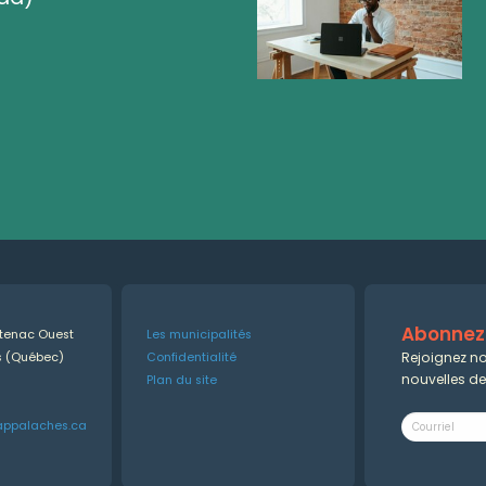
Abonnez-
ntenac Ouest
Les municipalités
Rejoignez no
es (Québec)
Confidentialité
nouvelles d
Plan du site
appalaches.ca