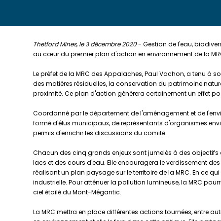
Thetford Mines, le 3 décembre 2020
- Gestion de l'eau, biodiver
au cœur du premier plan d'action en environnement de la MRC
Le préfet de la MRC des Appalaches, Paul Vachon, a tenu à sou
des matières résiduelles, la conservation du patrimoine nat
proximité. Ce plan d'action générera certainement un effet pos
Coordonné par le département de l'aménagement et de l'envir
formé d'élus municipaux, de représentants d'organismes envir
permis d'enrichir les discussions du comité.
Chacun des cinq grands enjeux sont jumelés à des objectif
lacs et des cours d'eau. Elle encouragera le verdissement des 
réalisant un plan paysage sur le territoire de la MRC. En ce q
industrielle. Pour atténuer la pollution lumineuse, la MRC 
ciel étoilé du Mont-Mégantic.
La MRC mettra en place différentes actions tournées, entre autr