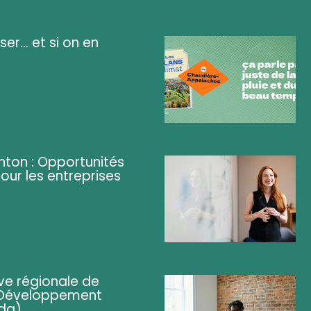
ser... et si on en
ghton : Opportunités
pour les entreprises
ve régionale de
 (Développement
da)