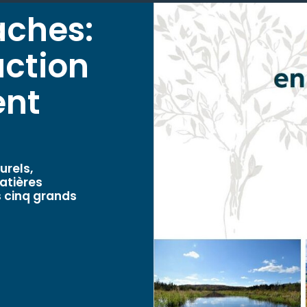
aches:
action
ent
urels,
atières
s cinq grands