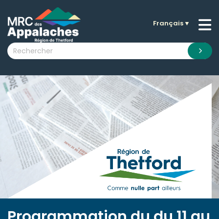
Français
▼
n submenu (La MRC )
n submenu (Citoyens )
n submenu (Entreprises )
 submenu (Visiteurs )
n submenu (Nouvelles )
n submenu (Documentation )
Programmation du du 11 au