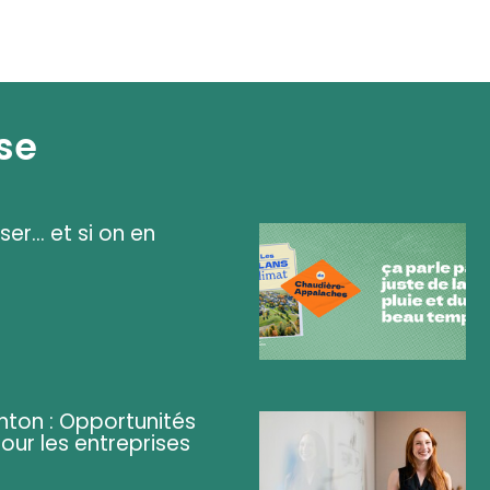
se
ser... et si on en
ghton : Opportunités
pour les entreprises