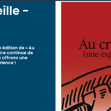
ille -
édition de « Au
âtre continue de
 offrons une
rience !